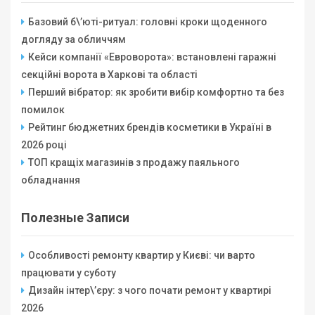
Базовий б\’юті-ритуал: головні кроки щоденного
догляду за обличчям
Кейси компанії «Евроворота»: встановлені гаражні
секційні ворота в Харкові та області
Перший вібратор: як зробити вибір комфортно та без
помилок
Рейтинг бюджетних брендів косметики в Україні в
2026 році
ТОП кращіх магазинів з продажу паяльного
обладнання
Полезные Записи
Особливості ремонту квартир у Києві: чи варто
працювати у суботу
Дизайн інтер\’єру: з чого почати ремонт у квартирі
2026