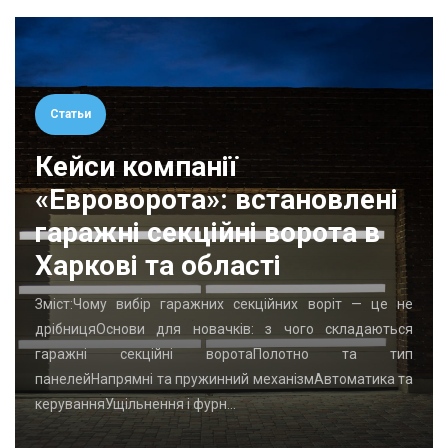
Статьи
Кейси компанії
«Евроворота»: встановлені
гаражні секційні ворота в
Харкові та області
Зміст:Чому вибір гаражних секційних воріт — це не
дрібницяОснови для новачків: з чого складаються
гаражні секційні воротаПолотно та тип
панелейНапрямні та пружинний механізмАвтоматика та
керуванняУщільнення і фурн…