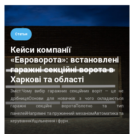
Статьи
Кейси компанії
«Евроворота»: встановлені
гаражні секційні ворота в
Харкові та області
Зміст:Чому вибір гаражних секційних воріт — це не
дрібницяОснови для новачків: з чого складаються
гаражні секційні воротаПолотно та тип
панелейНапрямні та пружинний механізмАвтоматика та
керуванняУщільнення і фурн…