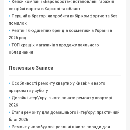
Кейси компанії «Евроворота»: встановлені гаражні
секційні ворота в Харкові та області
Перший вібратор: як зробити вибір комфортно та без
помилок
Рейтинг бюджетних брендів косметики в Україні в
2026 році
ТОП кращіх магазинів з продажу паяльного
обладнання
Полезные Записи
Особливості ремонту квартир у Києві: чи варто
працювати у суботу
Дизайн інтер\’єру: з чого почати ремонт у квартирі
2026
Етапи ремонту для домашнього інтер’єру: практичний
блог 2026
Ремонт у новобудові: реальні ціни та поради для