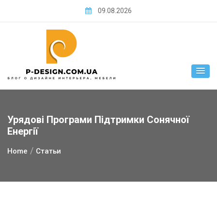
Skip
09.08.2026
to
content
Урядові Програми Підтримки Сонячної
Енергії
Home
Статьи