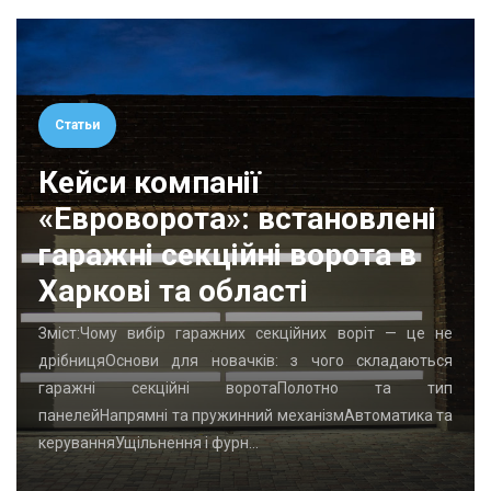
Статьи
Кейси компанії
«Евроворота»: встановлені
гаражні секційні ворота в
Харкові та області
Зміст:Чому вибір гаражних секційних воріт — це не
дрібницяОснови для новачків: з чого складаються
гаражні секційні воротаПолотно та тип
панелейНапрямні та пружинний механізмАвтоматика та
керуванняУщільнення і фурн…