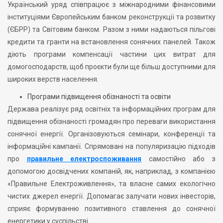
Український уряд співпрацює з міжнародними фінансовими
інституціями Європейським банком реконструкції та розвитку
(ЄБРР) та Світовим банком. Разом з ними надаються пільгові
кредити та гранти на встановлення сонячних панелей. Також
діють програми компенсації частини цих витрат для
домогосподарств, щоб проєкти були ще більш доступними для
широких верств населення.
Програми підвищення обізнаності та освіти
Держава реалізує ряд освітніх та інформаційних програм для
підвищення обізнаності громадян про переваги використання
сонячної енергії. Організовуються семінари, конференції та
інформаційні кампанії. Спрямовані на популяризацію підходів
про
правильне електроспоживання
самостійно або з
допомогою досвідчених компаній, як, наприклад, з компанією
«Правильне Електроживлення», та власне самих екологічно
чистих джерел енергії. Допомагає залучати нових інвесторів,
сприяє формуванню позитивного ставлення до сонячної
енергетики у суспільстві.