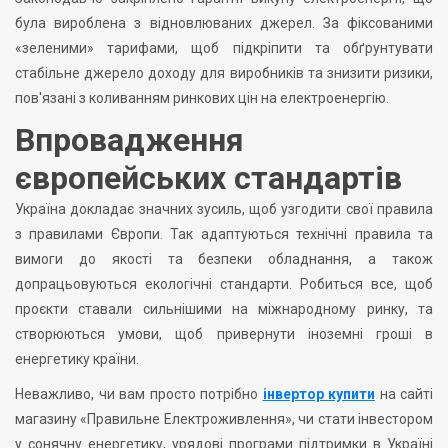
була вироблена з відновлюваних джерел. За фіксованими
«зеленими» тарифами, щоб підкріпити та обґрунтувати
стабільне джерело доходу для виробників та знизити ризики,
пов'язані з коливанням ринкових цін на електроенергію.
Впровадження
європейських стандартів
Україна докладає значних зусиль, щоб узгодити свої правила
з правилами Європи. Так адаптуються технічні правила та
вимоги до якості та безпеки обладнання, а також
допрацьовуються екологічні стандарти. Робиться все, щоб
проєкти ставали сильнішими на міжнародному ринку, та
створюються умови, щоб привернути іноземні гроші в
енергетику країни.
Неважливо, чи вам просто потрібно
інвертор купити
на сайті
магазину «Правильне Електроживлення», чи стати інвестором
у сонячну енергетику, урядові програми підтримки в Україні