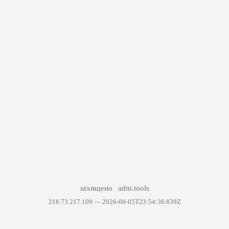
захищено
adm.tools
216.73.217.109 —
8/5/2026, 11:54:37 PM